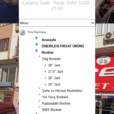
Çalışma Saati : Pazar dahil 10.00 -
21.00
Site Haritası
Anasayfa
ÖNERİLEN FIRSAT ÜRÜNÜ
Bisiklet
Dağ Bisikleti
• 29" Jant
• 27,5" Jant
• 26" Jant
• 24" Jant
Şehir ve Hizmet Bisikletleri
Yol Yarış Bisikleti
Katlanabilir Bisiklet
BMX Bisiklet