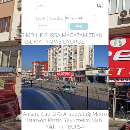
Üye Ol
Üye Girişi
ŞİMDİLİK BURSA MAĞAZAMIZDAN
TESLİMAT YAPABİLİYORUZ.
Ankara Cad. 273 Arabayatağı Metro
İstasyon Karşısı Yavuzselim Mah.
Yıldırım - BURSA