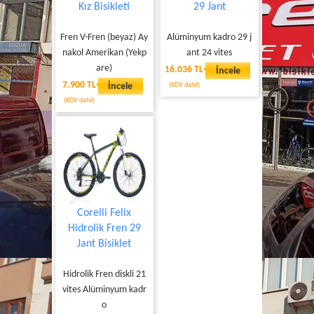
Kız Bisikleti
29 Jant
Fren V-Fren (beyaz) Ay
Alüminyum kadro 29 j
nakol Amerikan (Yekp
ant 24 vites
are)
16.036 TL
İncele
7.900 TL
İncele
(KDV dahil)
(KDV dahil)
Corelli Felix
Hidrolik Fren 29
Jant Bisiklet
Hidrolik Fren diskli 21
vites Alüminyum kadr
o