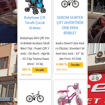
Babyhope Çift
GERONİ HUNTER
Taraflı Çocuk
ÇİFT AMÖRTİSÖR
Arabası
DİSK FREN
BİSİKLET
Babyhope 603 Çift Yön
lü Bebek Arabası Özell
kadro Steel F.Size Kad
ikleri Tipi : Puset Çift Y
ro Ölçüsü: Standart W
önlü : Ön Barlı : Ağırlık
heel Size Jant : 24" Br
: 10.3 kg Taşıma Kapa
ake Fren: M.Disk
sitesi : 15 kg
9.900 TL
İncele
269 TL
İncele
(KDV dahil)
(KDV dahil)