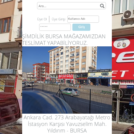
Üye Ol
Üye Girişi
ŞİMDİLİK BURSA MAĞAZAMIZDAN
TESLİMAT YAPABİLİYORUZ.
Ankara Cad. 273 Arabayatağı Metro
İstasyon Karşısı Yavuzselim Mah.
Yıldırım - BURSA