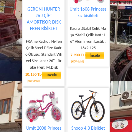
GERONİ HUNTER
Ümit 1608 Princess
26 J ÇİFT
kız bisikleti
AMÖRTİSÖR DİSK
FREN BİSİKLET
Kadro :Stabil Çelik Ma
şa :Stabil Çelik Jant :1
FRAme Kadro : Hi-Ten
6" Alüminyum Lastik :
Çelik Steel F.Size Kadr
16x2,125
o Ölçüsü: Standart Wh
7.900 TL
İncele
eel Size Jant : 26" - Br
(KDV dahil)
ake Fren: M.Disk
10.150 TL
İncele
(KDV dahil)
Ümit 2008 Princes
Snoop 4.3 Bisiklet