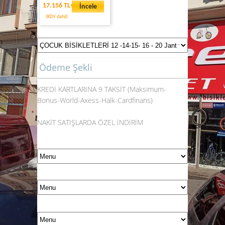
17.156 TL
İncele
(KDV dahil)
Ödeme Şekli
KREDİ KARTLARINA 9 TAKSİT (Maksimum-
Bonus-World-Axess-Halk-Cardfinans)
NAKİT SATIŞLARDA ÖZEL İNDİRİM