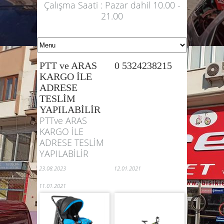
Çalışma Saati : Pazar dahil 10.00 -
21.00
PTT ve ARAS
0 5324238215
KARGO İLE
ADRESE
TESLİM
YAPILABİLİR
PTTve ARAS
KARGO İLE
ADRESE TESLİM
YAPILABİLİR
23.08.2023
12.01.2021
11.01.2021